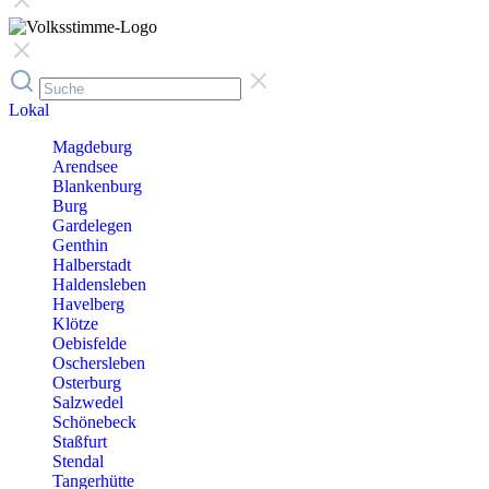
Lokal
Magdeburg
Arendsee
Blankenburg
Burg
Gardelegen
Genthin
Halberstadt
Haldensleben
Havelberg
Klötze
Oebisfelde
Oschersleben
Osterburg
Salzwedel
Schönebeck
Staßfurt
Stendal
Tangerhütte