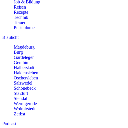
Job & Bildung
Reisen
Rezepte
Technik
Trauer
Pusteblume
Blaulicht
Magdeburg
Burg
Gardelegen
Genthin
Halberstadt
Haldensleben
Oschersleben
Salzwedel
Schönebeck
Staßfurt
Stendal
Wernigerode
Wolmirstedt
Zerbst
Podcast