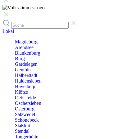
Lokal
Magdeburg
Arendsee
Blankenburg
Burg
Gardelegen
Genthin
Halberstadt
Haldensleben
Havelberg
Klötze
Oebisfelde
Oschersleben
Osterburg
Salzwedel
Schönebeck
Staßfurt
Stendal
Tangerhütte