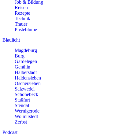
Job & Bildung
Reisen
Rezepte
Technik
Trauer
Pusteblume
Blaulicht
Magdeburg
Burg
Gardelegen
Genthin
Halberstadt
Haldensleben
Oschersleben
Salzwedel
Schönebeck
Staßfurt
Stendal
Wernigerode
Wolmirstedt
Zerbst
Podcast