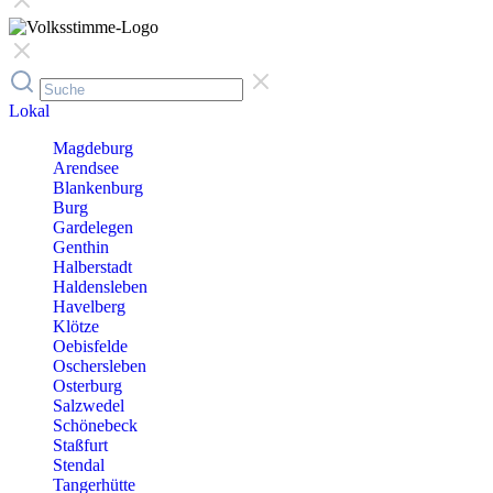
Lokal
Magdeburg
Arendsee
Blankenburg
Burg
Gardelegen
Genthin
Halberstadt
Haldensleben
Havelberg
Klötze
Oebisfelde
Oschersleben
Osterburg
Salzwedel
Schönebeck
Staßfurt
Stendal
Tangerhütte