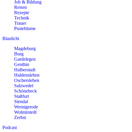
Job & Bildung
Reisen
Rezepte
Technik
Trauer
Pusteblume
Blaulicht
Magdeburg
Burg
Gardelegen
Genthin
Halberstadt
Haldensleben
Oschersleben
Salzwedel
Schönebeck
Staßfurt
Stendal
Wernigerode
Wolmirstedt
Zerbst
Podcast