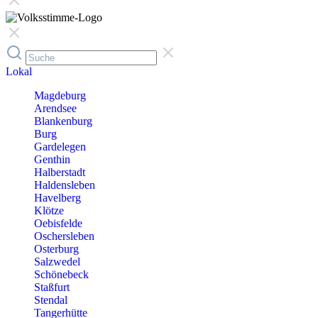
Lokal
Magdeburg
Arendsee
Blankenburg
Burg
Gardelegen
Genthin
Halberstadt
Haldensleben
Havelberg
Klötze
Oebisfelde
Oschersleben
Osterburg
Salzwedel
Schönebeck
Staßfurt
Stendal
Tangerhütte