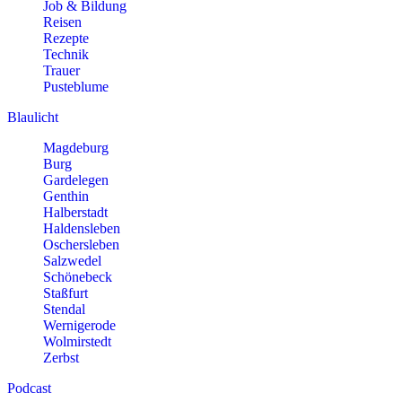
Job & Bildung
Reisen
Rezepte
Technik
Trauer
Pusteblume
Blaulicht
Magdeburg
Burg
Gardelegen
Genthin
Halberstadt
Haldensleben
Oschersleben
Salzwedel
Schönebeck
Staßfurt
Stendal
Wernigerode
Wolmirstedt
Zerbst
Podcast