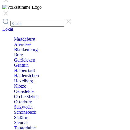
Lokal
Magdeburg
Arendsee
Blankenburg
Burg
Gardelegen
Genthin
Halberstadt
Haldensleben
Havelberg
Klötze
Oebisfelde
Oschersleben
Osterburg
Salzwedel
Schönebeck
Staßfurt
Stendal
Tangerhütte