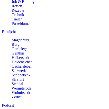
Job & Bildung
Reisen
Rezepte
Technik
Trauer
Pusteblume
Blaulicht
Magdeburg
Burg
Gardelegen
Genthin
Halberstadt
Haldensleben
Oschersleben
Salzwedel
Schönebeck
Staßfurt
Stendal
Wernigerode
Wolmirstedt
Zerbst
Podcast