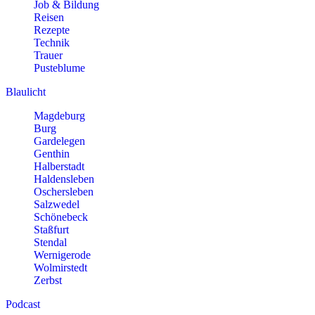
Job & Bildung
Reisen
Rezepte
Technik
Trauer
Pusteblume
Blaulicht
Magdeburg
Burg
Gardelegen
Genthin
Halberstadt
Haldensleben
Oschersleben
Salzwedel
Schönebeck
Staßfurt
Stendal
Wernigerode
Wolmirstedt
Zerbst
Podcast