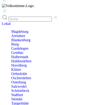
Lokal
Magdeburg
Arendsee
Blankenburg
Burg
Gardelegen
Genthin
Halberstadt
Haldensleben
Havelberg
Klötze
Oebisfelde
Oschersleben
Osterburg
Salzwedel
Schönebeck
Staßfurt
Stendal
Tangerhütte