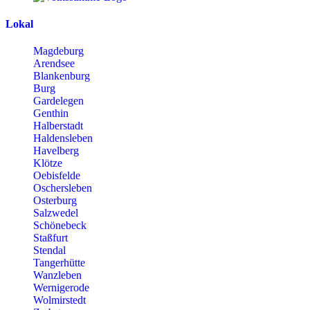
Lokal
Magdeburg
Arendsee
Blankenburg
Burg
Gardelegen
Genthin
Halberstadt
Haldensleben
Havelberg
Klötze
Oebisfelde
Oschersleben
Osterburg
Salzwedel
Schönebeck
Staßfurt
Stendal
Tangerhütte
Wanzleben
Wernigerode
Wolmirstedt