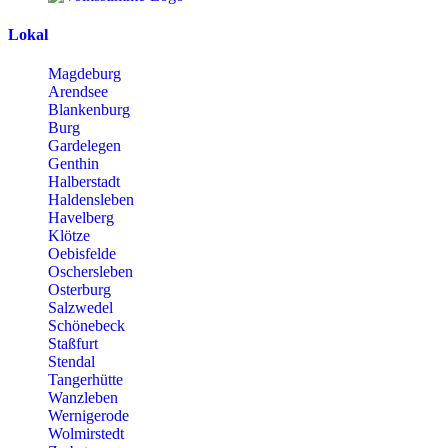
Lokal
Magdeburg
Arendsee
Blankenburg
Burg
Gardelegen
Genthin
Halberstadt
Haldensleben
Havelberg
Klötze
Oebisfelde
Oschersleben
Osterburg
Salzwedel
Schönebeck
Staßfurt
Stendal
Tangerhütte
Wanzleben
Wernigerode
Wolmirstedt