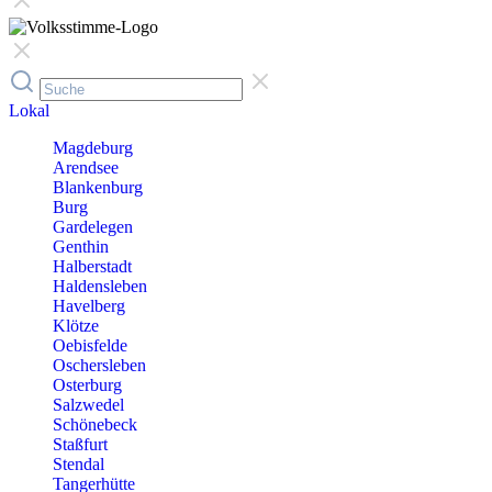
Lokal
Magdeburg
Arendsee
Blankenburg
Burg
Gardelegen
Genthin
Halberstadt
Haldensleben
Havelberg
Klötze
Oebisfelde
Oschersleben
Osterburg
Salzwedel
Schönebeck
Staßfurt
Stendal
Tangerhütte