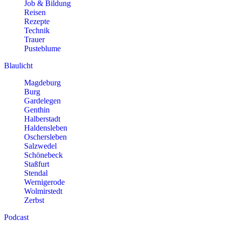
Job & Bildung
Reisen
Rezepte
Technik
Trauer
Pusteblume
Blaulicht
Magdeburg
Burg
Gardelegen
Genthin
Halberstadt
Haldensleben
Oschersleben
Salzwedel
Schönebeck
Staßfurt
Stendal
Wernigerode
Wolmirstedt
Zerbst
Podcast