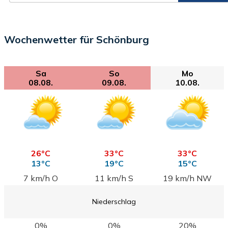
Wochenwetter für Schönburg
Sa
So
Mo
08.08.
09.08.
10.08.
26°C
33°C
33°C
13°C
19°C
15°C
7 km/h O
11 km/h S
19 km/h NW
Niederschlag
0%
0%
20%