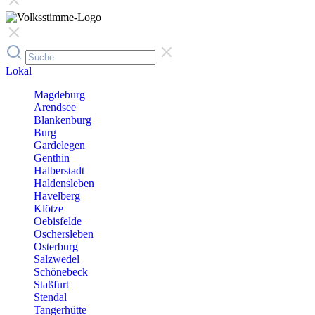
Lokal
Magdeburg
Arendsee
Blankenburg
Burg
Gardelegen
Genthin
Halberstadt
Haldensleben
Havelberg
Klötze
Oebisfelde
Oschersleben
Osterburg
Salzwedel
Schönebeck
Staßfurt
Stendal
Tangerhütte