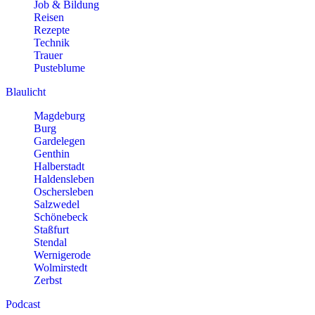
Job & Bildung
Reisen
Rezepte
Technik
Trauer
Pusteblume
Blaulicht
Magdeburg
Burg
Gardelegen
Genthin
Halberstadt
Haldensleben
Oschersleben
Salzwedel
Schönebeck
Staßfurt
Stendal
Wernigerode
Wolmirstedt
Zerbst
Podcast