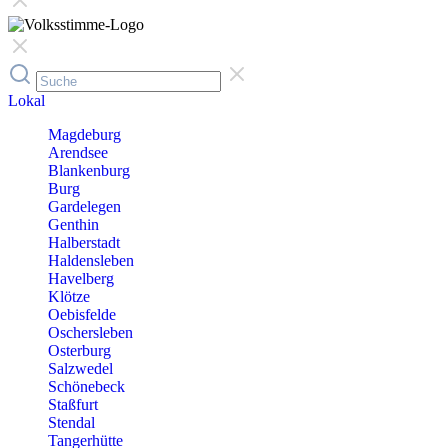
Lokal
Magdeburg
Arendsee
Blankenburg
Burg
Gardelegen
Genthin
Halberstadt
Haldensleben
Havelberg
Klötze
Oebisfelde
Oschersleben
Osterburg
Salzwedel
Schönebeck
Staßfurt
Stendal
Tangerhütte