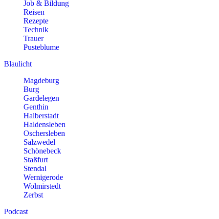
Job & Bildung
Reisen
Rezepte
Technik
Trauer
Pusteblume
Blaulicht
Magdeburg
Burg
Gardelegen
Genthin
Halberstadt
Haldensleben
Oschersleben
Salzwedel
Schönebeck
Staßfurt
Stendal
Wernigerode
Wolmirstedt
Zerbst
Podcast