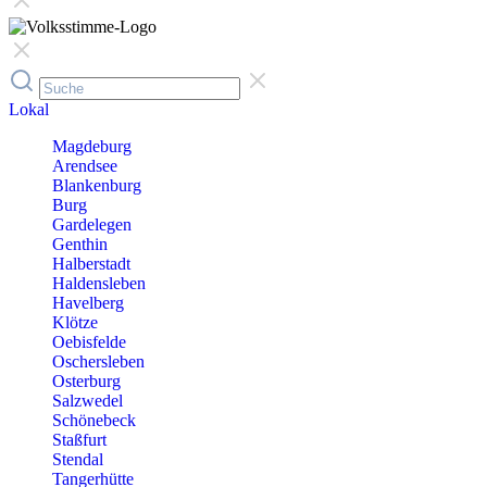
Lokal
Magdeburg
Arendsee
Blankenburg
Burg
Gardelegen
Genthin
Halberstadt
Haldensleben
Havelberg
Klötze
Oebisfelde
Oschersleben
Osterburg
Salzwedel
Schönebeck
Staßfurt
Stendal
Tangerhütte