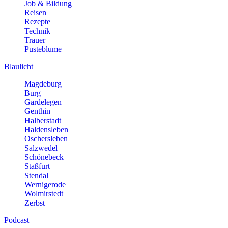
Job & Bildung
Reisen
Rezepte
Technik
Trauer
Pusteblume
Blaulicht
Magdeburg
Burg
Gardelegen
Genthin
Halberstadt
Haldensleben
Oschersleben
Salzwedel
Schönebeck
Staßfurt
Stendal
Wernigerode
Wolmirstedt
Zerbst
Podcast