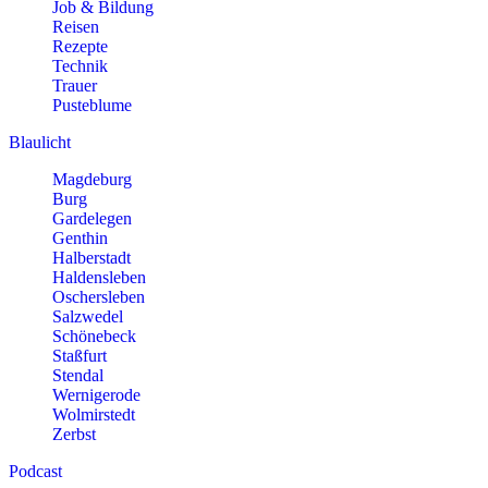
Job & Bildung
Reisen
Rezepte
Technik
Trauer
Pusteblume
Blaulicht
Magdeburg
Burg
Gardelegen
Genthin
Halberstadt
Haldensleben
Oschersleben
Salzwedel
Schönebeck
Staßfurt
Stendal
Wernigerode
Wolmirstedt
Zerbst
Podcast