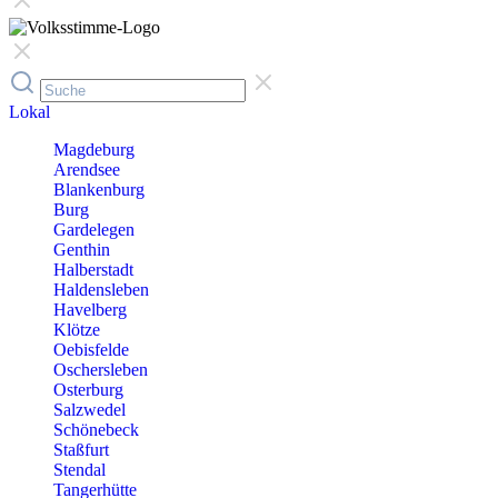
Lokal
Magdeburg
Arendsee
Blankenburg
Burg
Gardelegen
Genthin
Halberstadt
Haldensleben
Havelberg
Klötze
Oebisfelde
Oschersleben
Osterburg
Salzwedel
Schönebeck
Staßfurt
Stendal
Tangerhütte