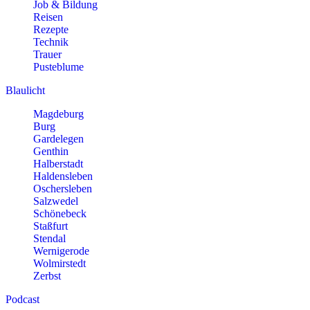
Job & Bildung
Reisen
Rezepte
Technik
Trauer
Pusteblume
Blaulicht
Magdeburg
Burg
Gardelegen
Genthin
Halberstadt
Haldensleben
Oschersleben
Salzwedel
Schönebeck
Staßfurt
Stendal
Wernigerode
Wolmirstedt
Zerbst
Podcast