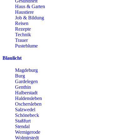
Gesundheit
Haus & Garten
Haustiere
Job & Bildung
Reisen
Rezepte
Technik
Trauer
Pusteblume
Blaulicht
Magdeburg
Burg
Gardelegen
Genthin
Halberstadt
Haldensleben
Oschersleben
Salzwedel
Schönebeck
Staßfurt
Stendal
Wernigerode
Wolmirstedt