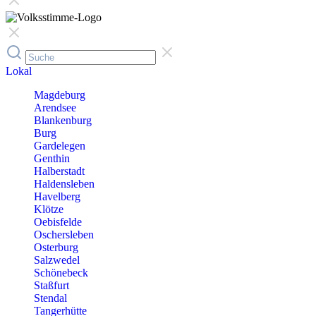
Lokal
Magdeburg
Arendsee
Blankenburg
Burg
Gardelegen
Genthin
Halberstadt
Haldensleben
Havelberg
Klötze
Oebisfelde
Oschersleben
Osterburg
Salzwedel
Schönebeck
Staßfurt
Stendal
Tangerhütte