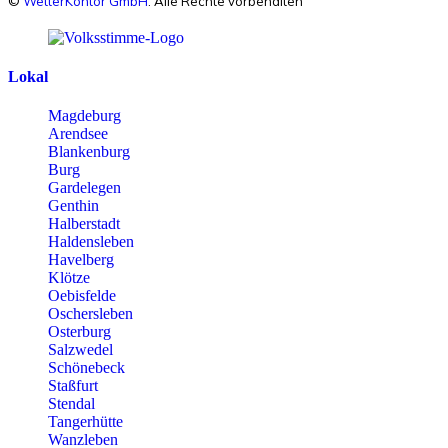
©
WetterKontor GmbH
. Alle Rechte vorbehalten
Lokal
Magdeburg
Arendsee
Blankenburg
Burg
Gardelegen
Genthin
Halberstadt
Haldensleben
Havelberg
Klötze
Oebisfelde
Oschersleben
Osterburg
Salzwedel
Schönebeck
Staßfurt
Stendal
Tangerhütte
Wanzleben